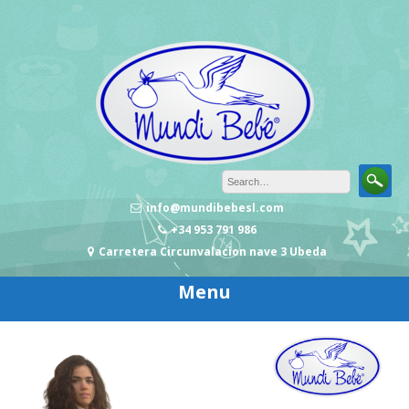
Skip to content
info@mundibebesl.com
+34 953 791 986
Carretera Circunvalacion nave 3 Ubeda
Menu